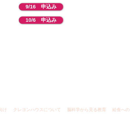
9/16 申込み
10/6 申込み
881-5070 /
crayonhouse5070@yahoo.co.jp
/ さいたま市南区太田窪4丁目17-16
向け
クレヨンハウスについて
脳科学から見る教育
給食への