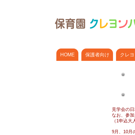
HOME
保護者向け
クレヨ
見学会の日
なお、参加
​（1申込
9月、10