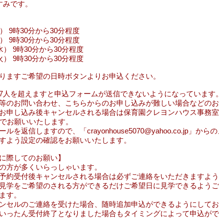
すみです。
​
） 9時30分から30分程度
） 9時30分から30分程度
（水） 9時30分から30分程度
火） 9時30分から30分程度
りますご希望の日時ボタンよりお申込ください。
が7人を超えますと申込フォームが送信できないようになっています
等のお問い合わせ、こちらからのお申し込みが難しい場合などのお
お申し込み後キャンセルされる場合は
保育園クレヨンハウス事務室TE
でお願いいたします。
ールを返信しますので、「
crayonhouse5070@yahoo.co.jp
」からの
すよう設定の確認をお願いいたします。
みに際してのお願い】
の方が多くいらっしゃいます。
予約受付後キャンセルされる場合は必ずご連絡をいただきますよう
見学をご希望のされる方ができるだけご希望日に見学できるようご
ます。
ンセルのご連絡を受けた場合、随時追加申込ができるようにしてお
いったん受付終了となりました場合もタイミングによって申込がで