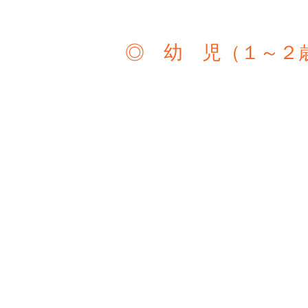
◎ 幼 児（１～２