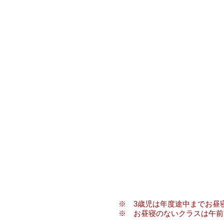
※ ​3歳児は年度途中までお
※ お昼寝のないクラスは午前