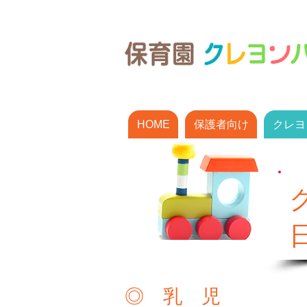
HOME
保護者向け
クレヨ
◎ 乳 児