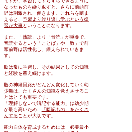
ますが、学習してすらすらできるように
なったものを繰り返すと、さらに前頭前
野は刺激され、働きます。これらを踏ま
えると、
予習より繰り返し学ぶという復
習が大事
ということになります。
また、「熟読」より
「音読」が重要
で、
音読するという「ことば」や「数」で前
頭前野は活性化し、鍛えられていきま
す。
脳は常に学習し、その結果としての知識
と経験を蓄え続けます。
脳の神経回路がどんどん変化していく幼
少期は、たくさんの知識を覚えさせるこ
とはとても重要です。
「理解しないで暗記する能力」は幼少期
が最も高いため、
「暗記もの」をたくさ
んする
ことが大切です。
能力自体を育成するためには「必要最小