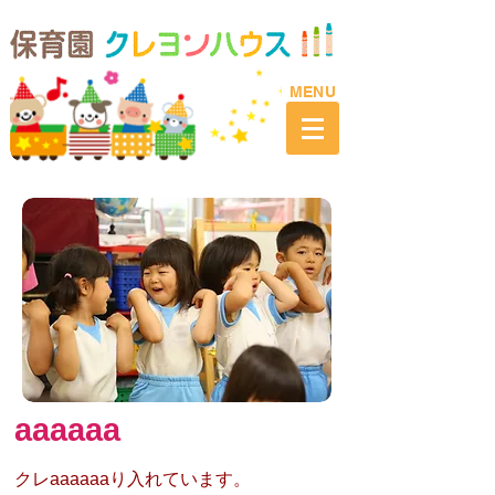
​MENU
aaaaaa
ク
レaaaaaa
り入れています。