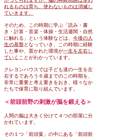
がつくられますが、脳の神経回路は使わ
れるものは育ち、使わないものは消滅し
ていきます。
そのため、この時期に学ぶ「読み・書
き・計算・音楽・体操・生活週間・自然
に触れる」という体験などは、
今後の人
生の基盤
となっていき、この時期に経験
した事や、置かれた環境が
一生を左右し
ていく
ことがわかっています。
クレヨンハウスでは子ども達の一生を左
右するであろう６歳までのこの時期を、
非常に重要と考え重きをおき、様々なか
たちで保育に取り組んでいます。
＜前頭前野の刺激が脳を鍛える＞
人間の脳は大きく分けて４つの部屋に分
かれています。
その１つ「前頭葉」の中にある「前頭前