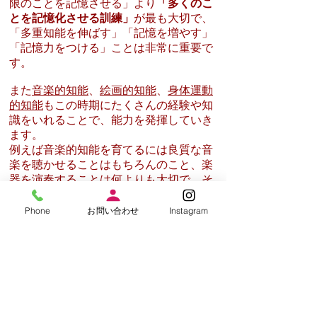
限のことを記憶させる」より
「多くのこ
とを記憶化させる訓練」
が最も大切で、
「多重知能を伸ばす」「記憶を増やす」
「記憶力をつける」ことは非常に重要で
す。
また
音楽的知能
、
絵画的知能
、
身体運動
的知能
もこの時期にたくさんの経験や知
識をいれることで、能力を発揮していき
ます。
例えば音楽的知能を育てるには良質な音
楽を聴かせることはもちろんのこと、楽
器を演奏することは何よりも大切で、そ
こで「絶対音感」を身につけていきま
す。
Phone
お問い合わせ
Instagram
柔らかく変化していく脳が固くなり、変
化しなくなる10歳以上になると、絶対音
感を学習しようとしてもほとんど不可能
だといわれています。運動能力や絵画的
能力も同様です。