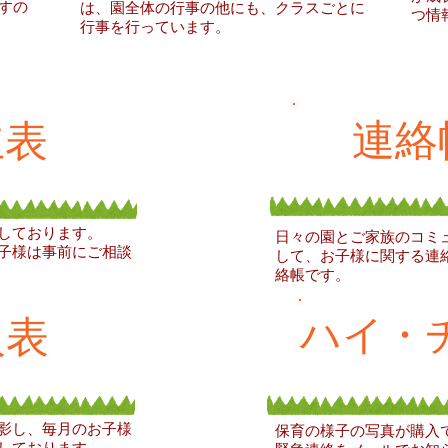
すの
は、園全体の行事の他にも、クラスごとに
つ情
行事を行っています。
連絡
立表
しております。
日々の園とご家族のコミ
子様は事前にご相談
​して、お子様に関する連
絡帳です。
ハイ・
人表
影し、毎月のお子様
保育の様子の写真が購入
しております。