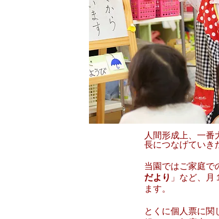
​人間形成上、一
長につなげていき
当園ではご家庭で
だより
」など、月
ます。
とくに個人票に関