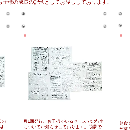
お子様の成長の記念としてお渡ししております
。
​クラスだより
てお
月1回発行。お子様がいるクラスでの行事
朝食
は、
についてお知らせしております。萌夢で
が成