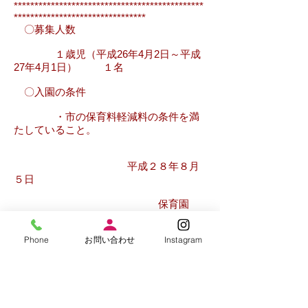
**********************************************
********************************
〇募集人数
１歳児（平成26年4月2日～平成
27年4月1日） １名
〇入園の条件
・市の保育料軽減料の条件を満
たしていること。
平成２８年８月
５日
保育園
クレヨンハウス
Phone
お問い合わせ
Instagram
TEL ０
４８－８８１－５０７０
“お気軽にお電話ください”