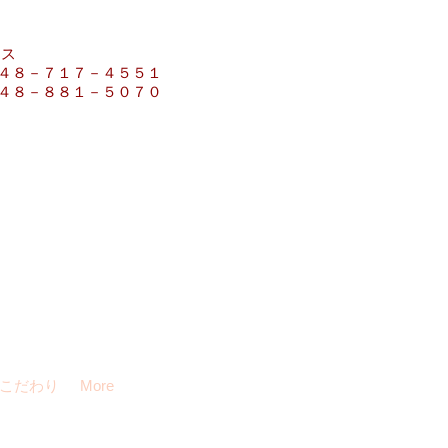
日
ス
－４５５１
－５０７０
こだわり
More