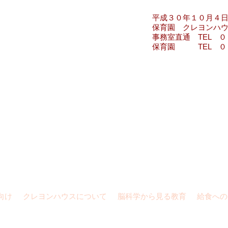
成３０年１０月４
園 クレヨンハウ
直通 TEL ０４８－７１７
園 TEL ０４８－８８１
881-5070 /
crayonhouse5070@yahoo.co.jp
/ さいたま市南区太田窪4丁目17-16
向け
クレヨンハウスについて
脳科学から見る教育
給食への