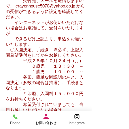
受付完了メールを送信しますの
で、
crayonhouse5070@yahoo.co.jp
から
の受信ができるように設定を確認してく
ださい。
インターネットがお使いいただけな
い場合はお電話にて、受付をいたします
が
できるだけ上記より、申込をお願い
いたします。
〇入園決定、手続き ※必ず、上記入
園希望受付をしてからお越しください。
平成２８年１０月２４日（月）
０歳児 １３：３０ ～
１歳児 １０：００ ～
各回、簡単な園説明のあと、入
園決定（多数の場合は抽選）、手続きと
なります。
＊印鑑、入園料１５，０００円
をお持ちください。
希望受付されていましても、当
日お越しいただけない場合は、
入園希望は取消とさせていただ
きます。
Phone
お問い合わせ
Instagram
なお、当園への入園決定後、キ