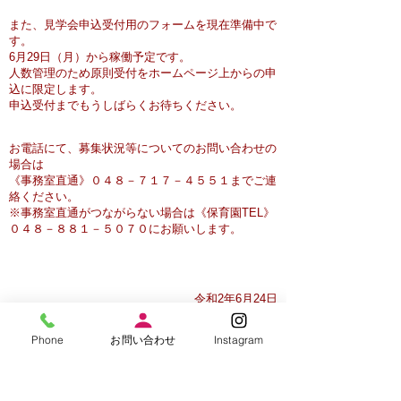
また、見学会申込受付用のフォームを現在準備中で
す。
6月29日（月）から稼働予定です。
人数管理のため原則受付をホームページ上からの申
込に限定します。
申込受付までもうしばらくお待ちください。
お電話にて、募集状況等についてのお問い合わせの
場合は
《事務室直通》０４８－７１７－４５５１までご連
絡ください。
※事務室直通がつながらない場合は《保育園TEL》
０４８－８８１－５０７０にお願いします。
令和2年6月24日
保育園 クレヨンハウス
Phone
お問い合わせ
Instagram
《保育園》TEL 048-881-5070
《事務室》TEL 048-717-4551